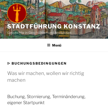
Zum
Inhalt
springen
STADTFÜHRUNG KONSTANZ
Geschichte in Geschichten und Anekdoten
Menü
ᐅ BUCHUNGSBEDINGUNGEN
Was wir machen, wollen wir richtig
machen
Buchung, Stornierung, Terminänderung,
eigener Startpunkt